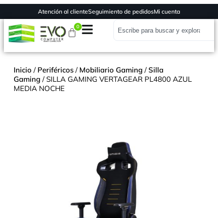
Atención al cliente
Seguimiento de pedidos
Mi cuenta
0
Inicio
/
Periféricos
/
Mobiliario Gaming
/
Silla
Gaming
/ SILLA GAMING VERTAGEAR PL4800 AZUL
MEDIA NOCHE