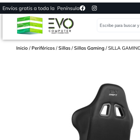
Envíos gratis a toda la Península
Inicio
/
Periféricos
/
Sillas
/
Sillas Gaming
/ SILLA GAMIN