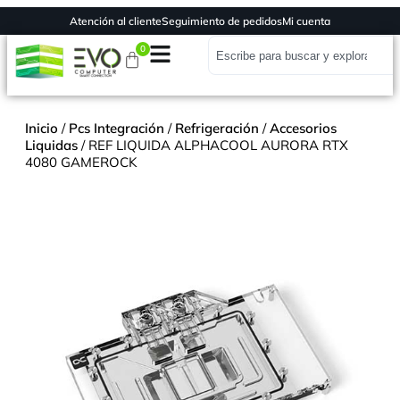
Atención al cliente
Seguimiento de pedidos
Mi cuenta
0
Inicio
/
Pcs Integración
/
Refrigeración
/
Accesorios
Liquidas
/ REF LIQUIDA ALPHACOOL AURORA RTX
4080 GAMEROCK