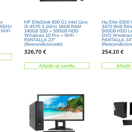
ex
HP EliteDesk 800 G1 Intel Core
Hp Elite 8300 I
.10GHz
i5-4570 3.2GHz 16GB RAM
3470 8GB RA
 WiFi
240GB SSD + 500GB HDD
500GB HDD Le
Windows 10 Pro + WiFi –
DVD Windows 
PANTALLA 23″
PANTALLA 24
(Reacondicionado)
(Reacondicion
326,70
€
254,10
€
Añadir al carrito
Añadir 