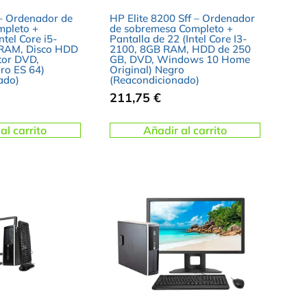
 – Ordenador de
HP Elite 8200 Sff – Ordenador
mpleto +
de sobremesa Completo +
ntel Core i5-
Pantalla de 22 (Intel Core I3-
 RAM, Disco HDD
2100, 8GB RAM, HDD de 250
tor DVD,
GB, DVD, Windows 10 Home
ro ES 64)
Original) Negro
ado)
(Reacondicionado)
211,75
€
al carrito
Añadir al carrito