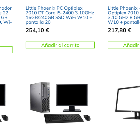
enador
Little Phoenix PC Optiplex
Little Phoenix
e 22
7010 DT Core i5-2400 3.10GHz
Optiplex 7010
8 GB
16GB/240GB SSD WiFi W10 +
3.10 GHz 8 GB
, Wi-
pantalla 20
W10 + pantall
254,10
€
217,80
€
Añadir al carrito
Añadir 