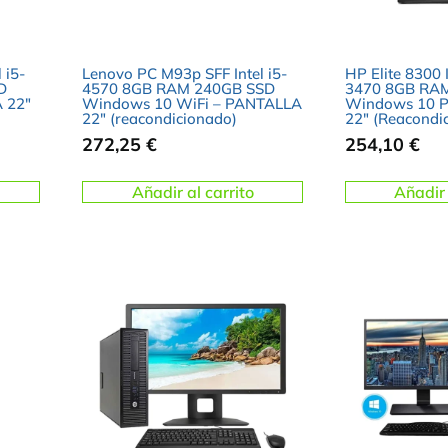
 i5-
Lenovo PC M93p SFF Intel i5-
HP Elite 8300 I
D
4570 8GB RAM 240GB SSD
3470 8GB RA
 22″
Windows 10 WiFi – PANTALLA
Windows 10 P
22″ (reacondicionado)
22″ (Reacondi
272,25
€
254,10
€
Añadir al carrito
Añadir 