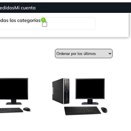
edidos
Mi cuenta
das las categorías
0