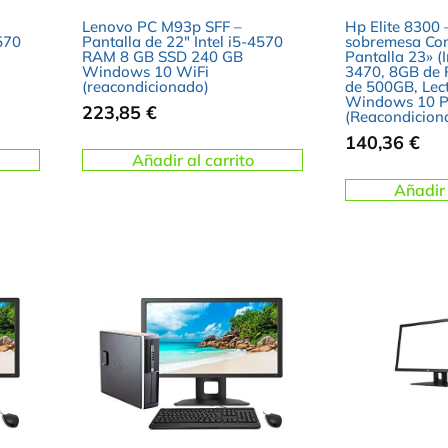
Lenovo PC M93p SFF –
Hp Elite 8300
4570
Pantalla de 22″ Intel i5-4570
sobremesa Co
RAM 8 GB SSD 240 GB
Pantalla 23» (I
Windows 10 WiFi
3470, 8GB de
(reacondicionado)
de 500GB, Lec
Windows 10 P
223,85
€
(Reacondicion
140,36
€
Añadir al carrito
Añadir 