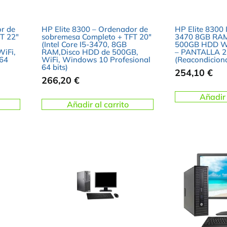
r de
HP Elite 8300 – Ordenador de
HP Elite 8300 I
T 22″
sobremesa Completo + TFT 20″
3470 8GB RA
(Intel Core I5-3470, 8GB
500GB HDD W
iFi,
RAM,Disco HDD de 500GB,
– PANTALLA 2
 64
WiFi, Windows 10 Profesional
(Reacondicion
64 bits)
254,10
€
266,20
€
Añadir 
Añadir al carrito