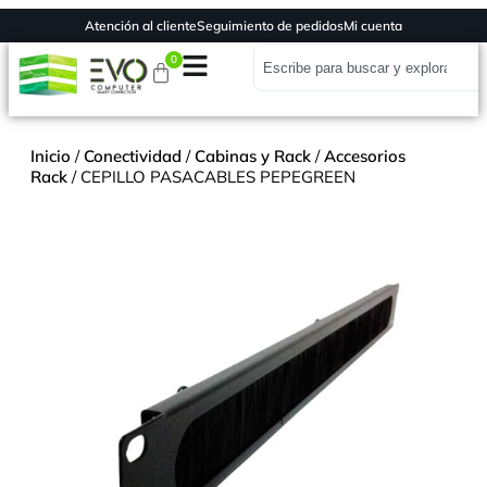
Atención al cliente
Seguimiento de pedidos
Mi cuenta
0
Inicio
/
Conectividad
/
Cabinas y Rack
/
Accesorios
Rack
/ CEPILLO PASACABLES PEPEGREEN