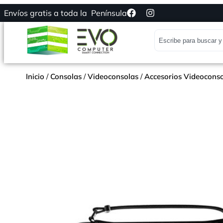
Envíos gratis a toda la Península
Inicio
/
Consolas
/
Videoconsolas
/
Accesorios Videocons