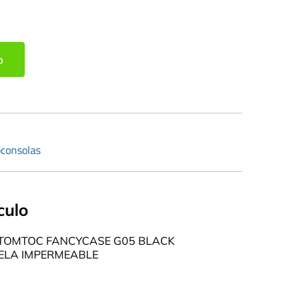
o
oconsolas
culo
TOMTOC FANCYCASE G05 BLACK
ELA IMPERMEABLE