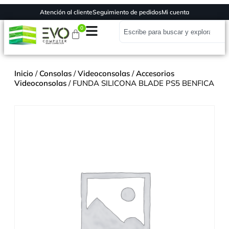
Atención al cliente
Seguimiento de pedidos
Mi cuenta
0
Inicio
/
Consolas
/
Videoconsolas
/
Accesorios
Videoconsolas
/ FUNDA SILICONA BLADE PS5 BENFICA