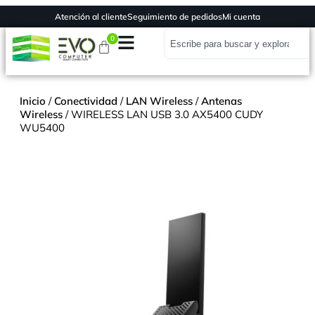
Atención al cliente
Seguimiento de pedidos
Mi cuenta
0
Inicio
/
Conectividad
/
LAN Wireless
/
Antenas
Wireless
/ WIRELESS LAN USB 3.0 AX5400 CUDY
WU5400