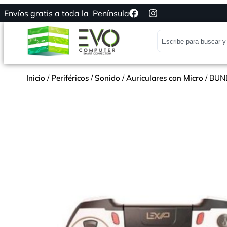
Envíos gratis a toda la Península
Inicio
/
Periféricos
/
Sonido
/
Auriculares con Micro
/ BUN