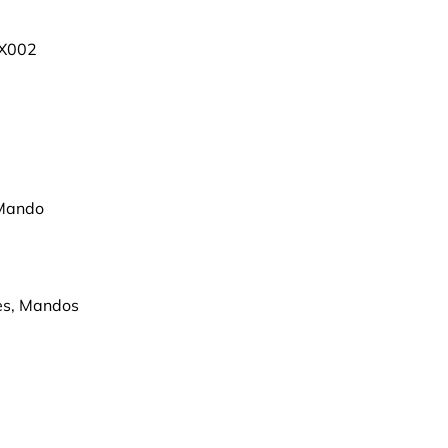
X002
 Mando
es, Mandos