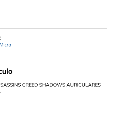
2
 Micro
culo
ASSASSINS CREED SHADOWS AURICULARES
L