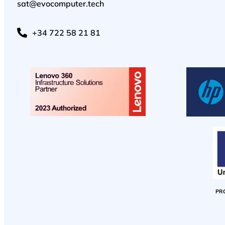
sat@evocomputer.tech
+34 722 58 21 81
PR