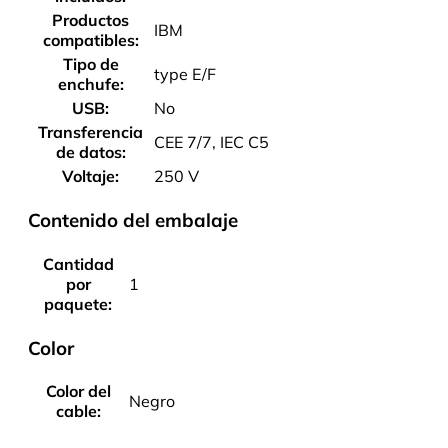
Productos
IBM
compatibles:
Tipo de
type E/F
enchufe:
USB:
No
Transferencia
CEE 7/7, IEC C5
de datos:
Voltaje:
250 V
Contenido del embalaje
Cantidad
por
1
paquete:
Color
Color del
Negro
cable: