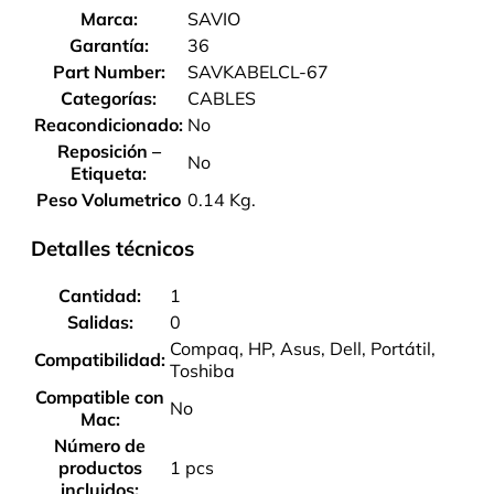
Marca:
SAVIO
Garantía:
36
Part Number:
SAVKABELCL-67
Categorías:
CABLES
Reacondicionado:
No
Reposición –
No
Etiqueta:
Peso Volumetrico
0.14 Kg.
Detalles técnicos
Cantidad:
1
Salidas:
0
Compaq, HP, Asus, Dell, Portátil,
Compatibilidad:
Toshiba
Compatible con
No
Mac:
Número de
productos
1 pcs
incluidos: