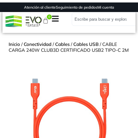
Atención al cliente
Seguimiento de pedidos
Mi cuenta
0
Inicio
/
Conectividad
/
Cables
/
Cables USB
/ CABLE
CARGA 240W CLUB3D CERTIFICADO USB2 TIPO-C 2M