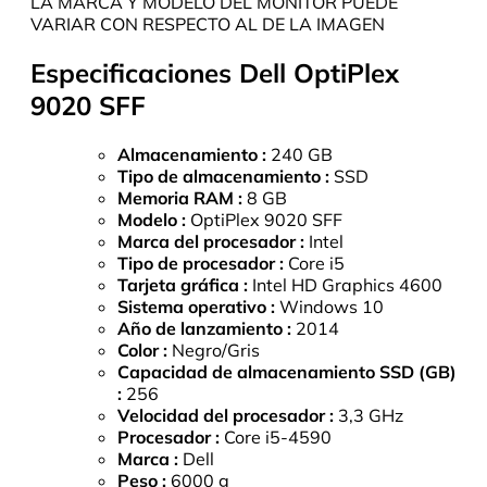
LA MARCA Y MODELO DEL MONITOR PUEDE
VARIAR CON RESPECTO AL DE LA IMAGEN
Especificaciones Dell OptiPlex
9020 SFF
Almacenamiento :
240 GB
Tipo de almacenamiento :
SSD
Memoria RAM :
8 GB
Modelo :
OptiPlex 9020 SFF
Marca del procesador :
Intel
Tipo de procesador :
Core i5
Tarjeta gráfica :
Intel HD Graphics 4600
Sistema operativo :
Windows 10
Año de lanzamiento :
2014
Color :
Negro/Gris
Capacidad de almacenamiento SSD (GB)
:
256
Velocidad del procesador :
3,3 GHz
Procesador :
Core i5-4590
Marca :
Dell
Peso :
6000 g