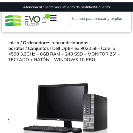
Atención al cliente
Seguimiento de pedidos
Mi cuenta
0
Inicio
/
Ordenadores reacondicionados
baratos
/
Conjuntos
/ Dell OptiPlex 9020 SFF Core i5
4590 3,3GHz – 8GB RAM – 240 SSD – MONITOR 23″ –
TECLADO + RATÓN – WINDOWS 10 PRO