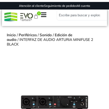
Atención al cliente
Seguimiento de pedidos
Mi cuenta
0
Inicio
/
Periféricos
/
Sonido
/
Edición de
audio
/ INTERFAZ DE AUDIO ARTURIA MINIFUSE 2
BLACK