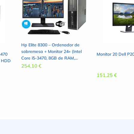
Hp Elite 8300 – Ordenador de
sobremesa + Monitor 24» (Intel
3470
Monitor 20 Dell P
Core i5-3470, 8GB de RAM,
B HDD
Disco de 240 SSD+ 500GB HDD,
254,10
€
Lector DVD, WiFi,Windows 10
151,25
€
Pro 64) (Reacondicionado)