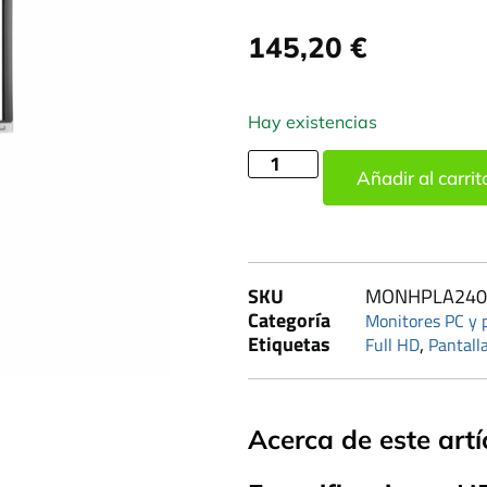
145,20
€
Hay existencias
Añadir al carrit
SKU
MONHPLA240
Categoría
Monitores PC y p
Etiquetas
,
Full HD
Pantall
Acerca de este artí