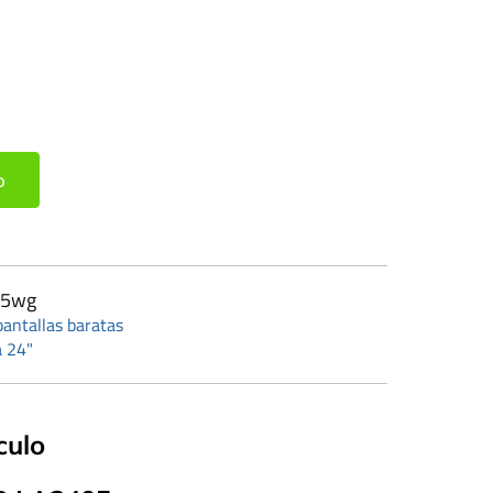
o
5wg
antallas baratas
a 24"
culo