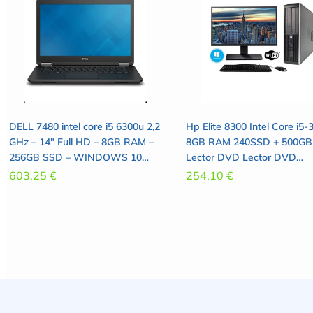
DELL 7480 intel core i5 6300u 2,2
Hp Elite 8300 Intel Core i5-
GHz – 14″ Full HD – 8GB RAM –
8GB RAM 240SSD + 500G
256GB SSD – WINDOWS 10
Lector DVD Lector DVD
PRO – TEC. INTERNACIONAL
Windows 10 Pro + WiFi –
603,25
€
254,10
€
PANTALLA 24″
(Reacondicionado)