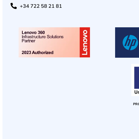
+34 722 58 21 81
PR