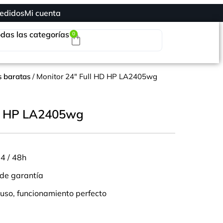
edidos
Mi cuenta
das las categorías
0
s baratas
/ Monitor 24″ Full HD HP LA2405wg
HD HP LA2405wg
24 / 48h
de garantía
uso, funcionamiento perfecto