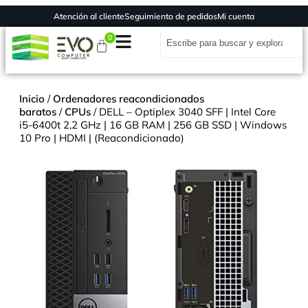
Atención al cliente
Seguimiento de pedidos
Mi cuenta
0
Inicio
/
Ordenadores reacondicionados
baratos
/
CPUs
/ DELL – Optiplex 3040 SFF | Intel Core
i5-6400t 2,2 GHz | 16 GB RAM | 256 GB SSD | Windows
10 Pro | HDMI | (Reacondicionado)