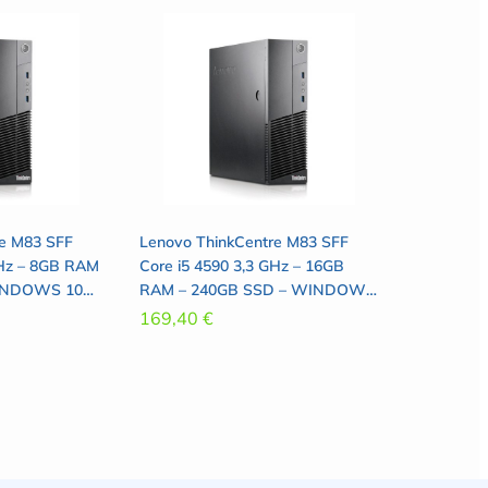
re M83 SFF
Lenovo ThinkCentre M83 SFF
GHz – 8GB RAM
Core i5 4590 3,3 GHz – 16GB
WINDOWS 10
RAM – 240GB SSD – WINDOWS
10 PRO
169,40
€