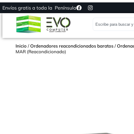
Envíos gratis a toda la Península
Inicio
/
Ordenadores reacondicionados baratos
/
Ordenad
MAR (Reacondicionado)