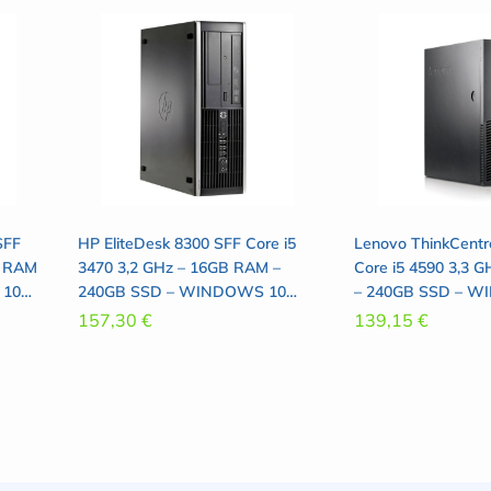
SFF
HP EliteDesk 8300 SFF Core i5
Lenovo ThinkCent
B RAM
3470 3,2 GHz – 16GB RAM –
Core i5 4590 3,3 
 10
240GB SSD – WINDOWS 10
– 240GB SSD – 
PRO
PRO
157,30
€
139,15
€