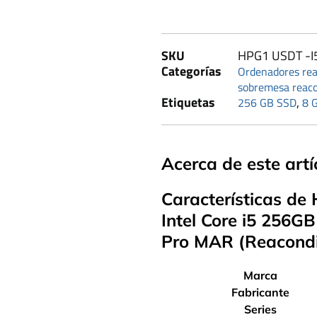
SKU
HPG1 USDT -I
Categorías
Ordenadores rea
sobremesa reaco
Etiquetas
,
256 GB SSD
8 
Acerca de este artí
Características de
Intel Core i5 256
Pro MAR (Reacondi
Marca
Fabricante
Series