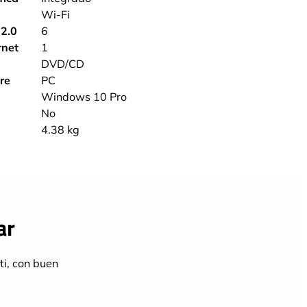
‎Wi-Fi
2.0
‎6
rnet
‎1
‎DVD/CD
re
‎PC
‎Windows 10 Pro
‎No
‎4.38 kg
ar
ti, con buen