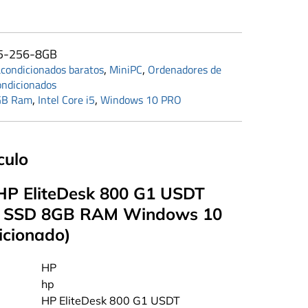
5-256-8GB
,
,
condicionados baratos
MiniPC
Ordenadores de
ndicionados
,
,
GB Ram
Intel Core i5
Windows 10 PRO
culo
 HP EliteDesk 800 G1 USDT
GB SSD 8GB RAM Windows 10
cionado)
‎HP
‎hp
‎HP EliteDesk 800 G1 USDT