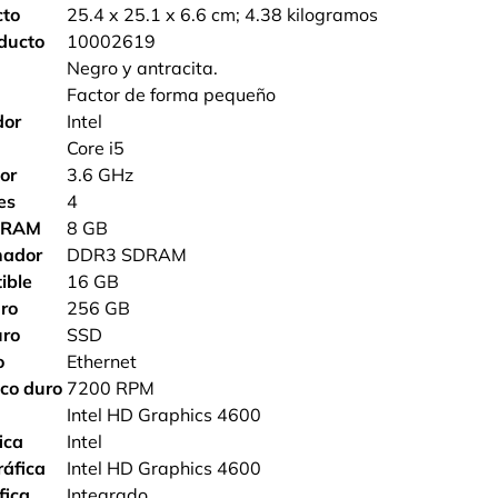
cto
‎25.4 x 25.1 x 6.6 cm; 4.38 kilogramos
ducto
‎10002619
‎Negro y antracita.
‎Factor de forma pequeño
dor
‎Intel
‎Core i5
or
‎3.6 GHz
es
‎4
a RAM
‎8 GB
nador
‎DDR3 SDRAM
ible
‎16 GB
ro
‎256 GB
uro
‎SSD
o
‎Ethernet
sco duro
‎7200 RPM
‎Intel HD Graphics 4600
ica
‎Intel
ráfica
‎Intel HD Graphics 4600
fica
‎Integrado