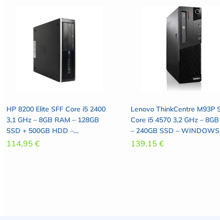
HP 8200 Elite SFF Core i5 2400
Lenovo ThinkCentre M93P 
3,1 GHz – 8GB RAM – 128GB
Core i5 4570 3,2 GHz – 8G
SSD + 500GB HDD –
– 240GB SSD – WINDOWS
WINDOWS 10 PRO
PRO
114,95
€
139,15
€