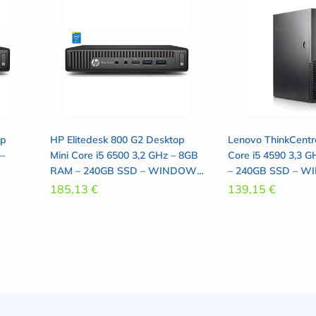
op
HP Elitedesk 800 G2 Desktop
Lenovo ThinkCent
 –
Mini Core i5 6500 3,2 GHz – 8GB
Core i5 4590 3,3 
RAM – 240GB SSD – WINDOWS
– 240GB SSD – 
10 PRO
PRO
185,13
€
139,15
€