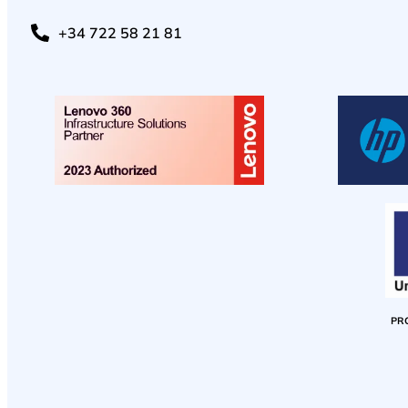
+34 722 58 21 81
PR