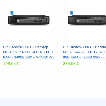
HP Elitedesk 800 G2 Desktop
HP Elitedesk 800 G2 Deskt
Mini Core i7 6700 3,4 GHz – 8GB
Mini – Core i5 6500 3,2 GHz
RAM – 240GB SSD – WINDOWS
8GB RAM – 480GB SSD –
10 PRO
WINDOWS 10 PRO
199,65
€
239,58
€