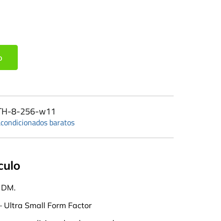
o
TH-8-256-w11
condicionados baratos
culo
 DM.
– Ultra Small Form Factor