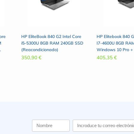
ore
HP EliteBook 840 G2 Intel Core
HP Elitebook 840 G
M
i5-5300U 8GB RAM 240GB SSD
I7-4600U 8GB RA
(Reacondicionado)
Windows 10 Pro + 
PANTALLA 14″
350,90
€
405,35
€
(Reacondicionado)