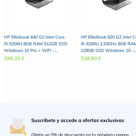
HP Elitebook 840 G2 Intel Core
HP EliteBook 820 G2 Intel C
I5-5200U 8GB RAM 512GB SSD
i5-5200U 2.20GHz 8GB RA
Windows 10 Pro + WiFi –
128GB SSD Windows 10 –
PANTALLA 14″
PANTALLA 12.5″
399,30
€
338,80
€
(Reacondicionado)
(Reacondicionado)
Suscríbete y accede a ofertas exclusivas
Obtén un 5% de descuento en tu próxima compra