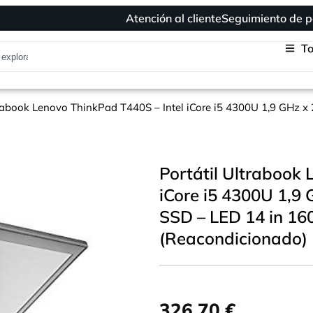
Atención al cliente
Seguimiento de p
To
ltrabook Lenovo ThinkPad T440S – Intel iCore i5 4300U 1,9 GHz 
Portátil Ultrabook 
iCore i5 4300U 1,9
SSD – LED 14 in 16
(Reacondicionado)
326,70
€