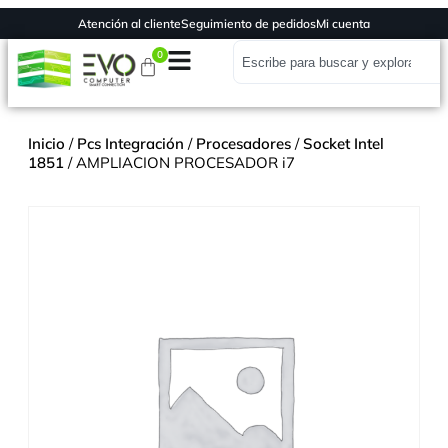
Atención al cliente
Seguimiento de pedidos
Mi cuenta
0
Inicio
/
Pcs Integración
/
Procesadores
/
Socket Intel
1851
/ AMPLIACION PROCESADOR i7