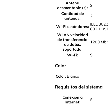
Antena
Si
desmontable (s):
Cantidad de
2
antenas:
IEEE 802.
Wi-Fi estándares:
802.11n, 
WLAN velocidad
de transferencia
1200 Mbi
de datos,
soportada:
Wi-Fi:
Si
Color
Color:
Blanco
Requisitos del sistema
Conexión a
Si
Internet: