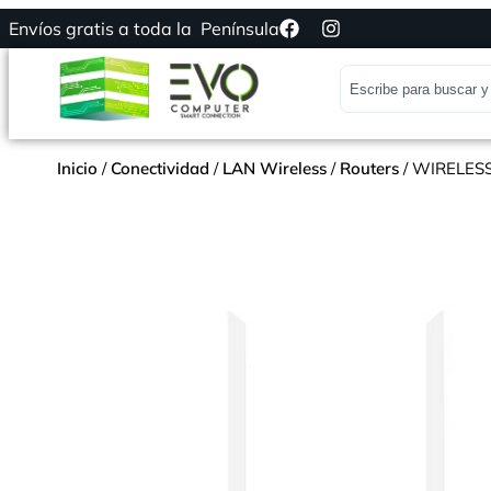
Envíos gratis a toda la Península
Inicio
/
Conectividad
/
LAN Wireless
/
Routers
/ WIRELES