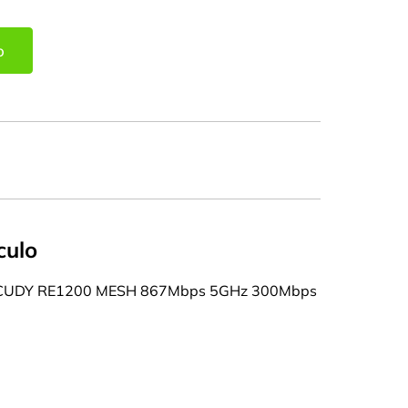
o
culo
CUDY RE1200 MESH 867Mbps 5GHz 300Mbps