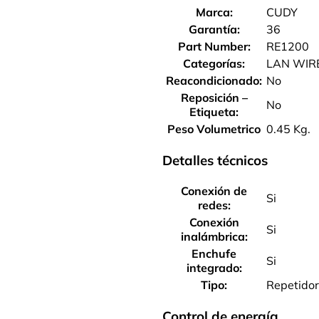
Marca:
CUDY
Garantía:
36
Part Number:
RE1200
Categorías:
LAN WIR
Reacondicionado:
No
Reposición –
No
Etiqueta:
Peso Volumetrico
0.45 Kg.
Detalles técnicos
Conexión de
Si
redes:
Conexión
Si
inalámbrica:
Enchufe
Si
integrado:
Tipo:
Repetidor
Control de energía