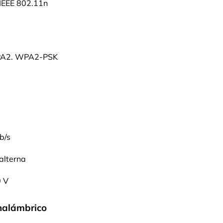
IEEE 802.11n
A2. WPA2-PSK
b/s
 alterna
0 V
inalámbrico