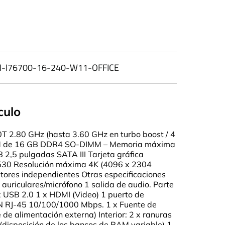
I-I76700-16-240-W11-OFFICE
culo
0T 2.80 GHz (hasta 3.60 GHz en turbo boost / 4
M de 16 GB DDR4 SO-DIMM – Memoria máxima
2,5 pulgadas SATA III Tarjeta gráfica
 530 Resolución máxima 4K (4096 x 2304
ores independientes Otras especificaciones
 auriculares/micrófono 1 salida de audio. Parte
x USB 2.0 1 x HDMI (Video) 1 puerto de
AN RJ-45 10/100/1000 Mbps. 1 x Fuente de
 de alimentación externa) Interior: 2 x ranuras
sposición de los bancos de RAM variable) 1