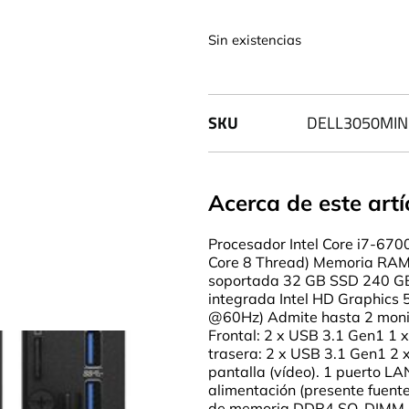
Sin existencias
SKU
DELL3050MIN
Acerca de este artí
Procesador Intel Core i7-670
Core 8 Thread) Memoria RA
soportada 32 GB SSD 240 GB 
integrada Intel HD Graphics
@60Hz) Admite hasta 2 monit
Frontal: 2 x USB 3.1 Gen1 1 x
trasera: 2 x USB 3.1 Gen1 2 
pantalla (vídeo). 1 puerto L
alimentación (presente fuente
de memoria DDR4 SO-DIMM (di