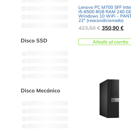
Lenovo PC M700 SFF Inte
i5-6500 8GB RAM 240 G
Windows 10 WiFi – PAN
22″ (reacondicionado)
423,50
€
350,90
€
Disco SSD
Añadir al carrito
Disco Mecánico