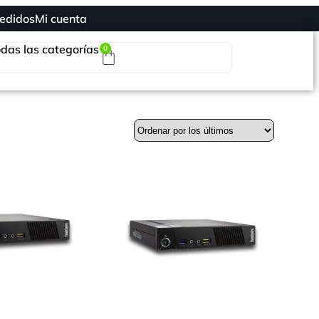
edidos
Mi cuenta
das las categorías
0