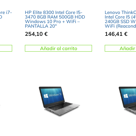
re i7-
HP Elite 8300 Intel Core I5-
Lenovo ThinkC
D
3470 8GB RAM 500GB HDD
Intel Core I5 
Windows 10 Pro + WiFi –
240GB SSD Wi
PANTALLA 20″
WiFi (Reacond
254,10
€
146,41
€
Añadir al carrito
Añadir 