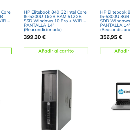
 Core
HP Elitebook 840 G2 Intel Core
HP Elitebook 8
GB
I5-5200U 16GB RAM 512GB
I5-5300U 8G
iFi –
SSD Windows 10 Pro + WiFi –
SDD Windows 
PANTALLA 14″
PANTALLA 14
(Reacondicionado)
(Reacondicion
399,30
€
356,95
€
Añadir al carrito
Añadir 