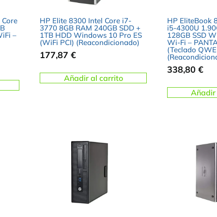
 Core
HP Elite 8300 Intel Core i7-
HP EliteBook 8
GB
3770 8GB RAM 240GB SDD +
i5-4300U 1.9
iFi –
1TB HDD Windows 10 Pro ES
128GB SSD Wi
(WiFi PCI) (Reacondicionado)
Wi-Fi – PANTA
(Teclado QWE
177,87
€
(Reacondicion
338,80
€
Añadir al carrito
Añadir 