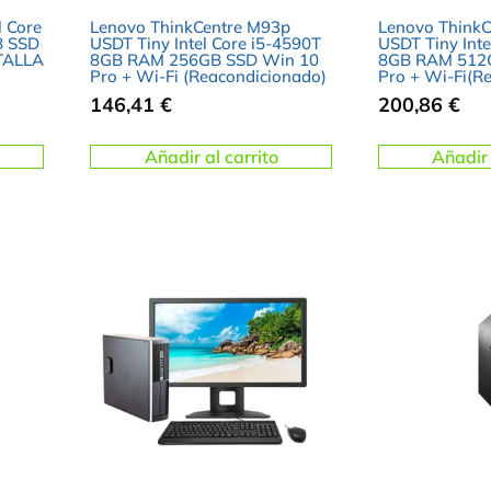
l Core
Lenovo ThinkCentre M93p
Lenovo Think
B SSD
USDT Tiny Intel Core i5-4590T
USDT Tiny Inte
TALLA
8GB RAM 256GB SSD Win 10
8GB RAM 512
Pro + Wi-Fi (Reacondicionado)
Pro + Wi-Fi(R
146,41
€
200,86
€
Añadir al carrito
Añadir 