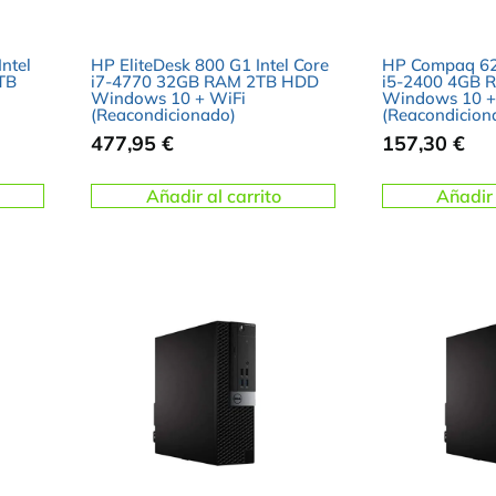
ntel
HP EliteDesk 800 G1 Intel Core
HP Compaq 620
TB
i7-4770 32GB RAM 2TB HDD
i5-2400 4GB 
Windows 10 + WiFi
Windows 10 +
(Reacondicionado)
(Reacondicion
477,95
€
157,30
€
Añadir al carrito
Añadir 