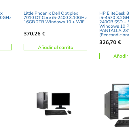
ex
Little Phoenix Dell Optiplex
HP EliteDesk 8
.10GHz
7010 DT Core i5-2400 3.10GHz
i5-4570 3.2G
16GB 2TB Windows 10 + WiFi
240GB SSD +
Windows 10 Pr
PANTALLA 23
370,26
€
(Reacondicion
326,70
€
Añadir al carrito
Añadir 