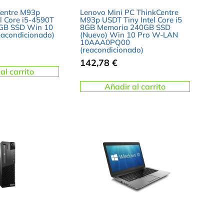
Centre M93p
Lenovo Mini PC ThinkCentre
l Core i5-4590T
M93p USDT Tiny Intel Core i5
GB SSD Win 10
8GB Memoria 240GB SSD
eacondicionado)
(Nuevo) Win 10 Pro W-LAN
10AAA0PQ00
(reacondicionado)
142,78
€
al carrito
Añadir al carrito