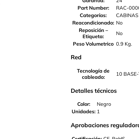
Garantía:
24
Part Number:
RAC-000
Categorías:
CABINAS
Reacondicionado:
No
Reposición –
No
Etiqueta:
Peso Volumetrico
0.9 Kg.
Red
Tecnología de
10 BASE-
cableado:
Detalles técnicos
Color:
Negro
Unidades:
1
Aprobaciones regulador
Certificación:
CE, RoHS