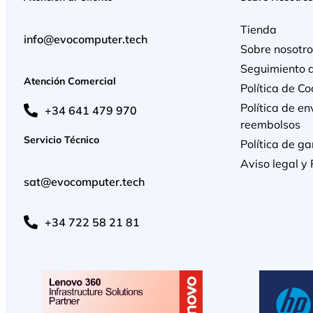
Tienda
info@evocomputer.tech
Sobre nosotro
Seguimiento 
Atención Comercial
Política de Co
Política de en
+34 641 479 970
reembolsos
Servicio Técnico
Política de ga
Aviso legal y 
sat@evocomputer.tech
+34 722 58 21 81