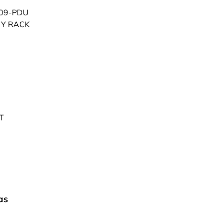
09-PDU
 Y RACK
T
as