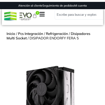
Atención al cliente
Seguimiento de pedidos
Mi cuenta
0
Inicio
/
Pcs Integración
/
Refrigeración
/
Disipadores
Multi Socket
/ DISIPADOR ENDORFY FERA 5