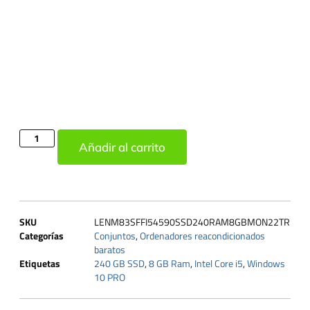
Añadir al carrito
SKU
LENM83SFFI54590SSD240RAM8GBMON22TR
Categorías
Conjuntos
,
Ordenadores reacondicionados
baratos
Etiquetas
240 GB SSD
,
8 GB Ram
,
Intel Core i5
,
Windows
10 PRO