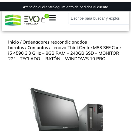
Atención al cliente
Seguimiento de pedidos
Mi cuenta
0
Inicio
/
Ordenadores reacondicionados
baratos
/
Conjuntos
/ Lenovo ThinkCentre M83 SFF Core
i5 4590 3,3 GHz – 8GB RAM – 240GB SSD – MONITOR
22″ – TECLADO + RATÓN – WINDOWS 10 PRO