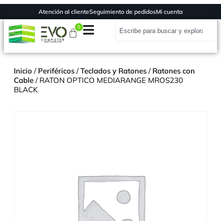
Atención al cliente
Seguimiento de pedidos
Mi cuenta
0
Inicio
/
Periféricos
/
Teclados y Ratones
/
Ratones con
Cable
/ RATON OPTICO MEDIARANGE MROS230
BLACK